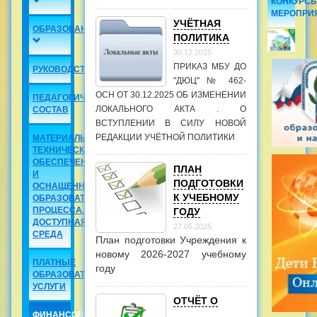
КОНКУРСЫ
МЕРОПРИ
УЧЁТНАЯ
ОБРАЗОВАНИЕ
ПОЛИТИКА
30.12.2025
ПРИКАЗ МБУ ДО
РУКОВОДСТВО
"ДЮЦ" № 462-
ОСН ОТ 30.12.2025 ОБ ИЗМЕНЕНИИ
ПЕДАГОГИЧЕСКИЙ
ЛОКАЛЬНОГО АКТА . О
СОСТАВ
ВСТУПЛЕНИИ В СИЛУ НОВОЙ
РЕДАКЦИИ УЧЁТНОЙ ПОЛИТИКИ
МАТЕРИАЛЬНО-
ТЕХНИЧЕСКОЕ
ОБЕСПЕЧЕНИЕ
ПЛАН
И
ПОДГОТОВКИ
ОСНАЩЕННОСТЬ
К УЧЕБНОМУ
ОБРАЗОВАТЕЛЬНОГО
ПРОЦЕССА.
ГОДУ
ДОСТУПНАЯ
27.05.2025
СРЕДА
План подготовки Учреждения к
новому 2026-2027 учебному
ПЛАТНЫЕ
году
ОБРАЗОВАТЕЛЬНЫЕ
УСЛУГИ
ОТЧЁТ О
ФИНАНСОВО-