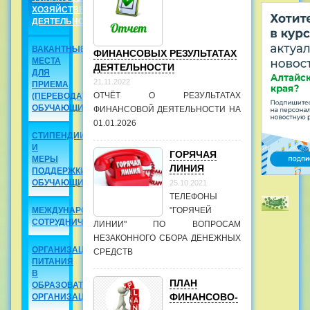
ХОЗЯЙСТВЕННАЯ
ДЕЯТЕЛЬНОСТЬ
ВАКАНТНЫЕ
ФИНАНСОВЫХ РЕЗУЛЬТАТАХ
МЕСТА
ДЕЯТЕЛЬНОСТИ
ДЛЯ
21.11.2022
ПРИЕМА
ОТЧЁТ О РЕЗУЛЬТАТАХ
(ПЕРЕВОДА)
ОБУЧАЮЩИХСЯ
ФИНАНСОВОЙ ДЕЯТЕЛЬНОСТИ НА
01.01.2026
СТИПЕНДИИ
И
ГОРЯЧАЯ
МЕРЫ
ЛИНИЯ
ПОДДЕРЖКИ
ОБУЧАЮЩИХСЯ
25.10.2021
ТЕЛЕФОНЫ
МЕЖДУНАРОДНОЕ
"ГОРЯЧЕЙ
СОТРУДНИЧЕСТВО
ЛИНИИ" ПО ВОПРОСАМ
НЕЗАКОННОГО СБОРА ДЕНЕЖНЫХ
ОРГАНИЗАЦИЯ
СРЕДСТВ
ПИТАНИЯ
В
ПЛАН
ОБРАЗОВАТЕЛЬНОЙ
ФИНАНСОВО-
ОРГАНИЗАЦИИ