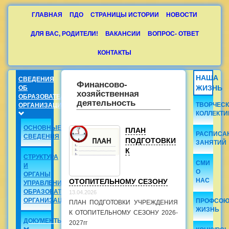
ГЛАВНАЯ
ПДО
СТРАНИЦЫ ИСТОРИИ
НОВОСТИ
ДЛЯ ВАС, РОДИТЕЛИ!
ВАКАНСИИ
ВОПРОС- ОТВЕТ
КОНТАКТЫ
НАША
СВЕДЕНИЯ
Финансово-
ЖИЗНЬ
ОБ
хозяйственная
ОБРАЗОВАТЕЛЬНОЙ
деятельность
ТВОРЧЕС
ОРГАНИЗАЦИИ
КОЛЛЕКТ
ОСНОВНЫЕ
ПЛАН
РАСПИСА
СВЕДЕНИЯ
ПОДГОТОВКИ
ЗАНЯТИЙ
К
СТРУКТУРА
СМИ
И
О
ОРГАНЫ
НАС
ОТОПИТЕЛЬНОМУ СЕЗОНУ
УПРАВЛЕНИЯ
ОБРАЗОВАТЕЛЬНОЙ
13.04.2026
ОРГАНИЗАЦИЕЙ
ПРОФСОЮ
ПЛАН ПОДГОТОВКИ УЧРЕЖДЕНИЯ
ЖИЗНЬ
К ОТОПИТЕЛЬНОМУ СЕЗОНУ 2026-
ДОКУМЕНТЫ
2027гг