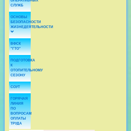
ОПЕРАТИВНЫХ
СЛУЖБ
ОСНОВЫ
БЕЗОПАСНОСТИ
ЖИЗНЕДЕЯТЕЛЬНОСТИ
ВФСК
"ГТО"
ПОДГОТОВКА
К
ОТОПИТЕЛЬНОМУ
СЕЗОНУ
СОУТ
ГОРЯЧАЯ
ЛИНИЯ
ПО
ВОПРОСАМ
ОПЛАТЫ
ТРУДА